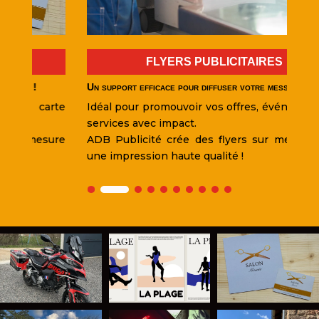
FLYERS PUBLICITAIRES
Un support efficace pour diffuser votre message !
Un
te
Idéal pour promouvoir vos offres, événements et
I
services avec impact.
ma
re
ADB Publicité crée des flyers sur mesure avec
AD
une impression haute qualité !
ha