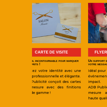
VISITE
FLYERS PUBLICITAIRES
le pour marquer
Un support efficace pour diffuser
Un im
votre message !
l’atte
ntité avec une
Idéal pour promouvoir vos offres,
Idé
le et élégante.
événements et services avec
évén
oit des cartes
impact.
avec 
des finitions
ADB Publicité crée des flyers sur
ADB P
mesure avec une impression
sur m
haute qualité !