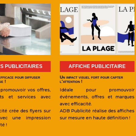
AFFICHE PUBLICITAIRE
BROCHURE PUBLICITAI
pact visuel fort pour capter
Un support structuré pour valor
ntion !
votre entreprise !
ale pour promouvoir
Présentez vos services av
ements, offres et marques
document attracti
efficacité.
professionnel.
ublicité réalise des affiches
ADB Publicité crée
esure en haute définition !
brochures sur mesure ave
impression haute qualité !