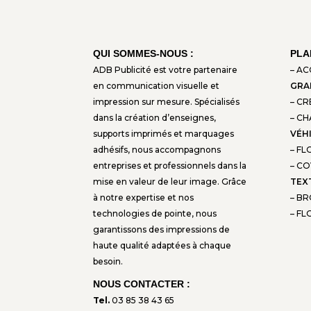
QUI SOMMES-NOUS :
PLA
ADB Publicité est votre partenaire
– AC
en communication visuelle et
GRA
impression sur mesure. Spécialisés
– C
dans la création d’enseignes,
– C
supports imprimés et marquages
VÉH
adhésifs, nous accompagnons
– FL
entreprises et professionnels dans la
– CO
mise en valeur de leur image. Grâce
TEX
à notre expertise et nos
– BR
technologies de pointe, nous
– FL
garantissons des impressions de
haute qualité adaptées à chaque
besoin.
NOUS CONTACTER :
Tel.
03 85 38 43 65