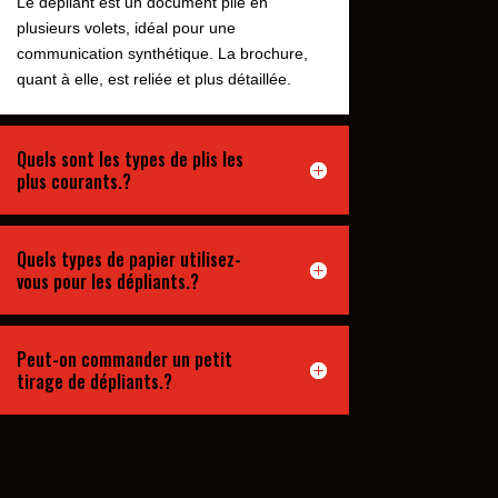
Le dépliant est un document plié en
plusieurs volets, idéal pour une
communication synthétique. La brochure,
quant à elle, est reliée et plus détaillée.
Quels sont les types de plis les
plus courants.?
Quels types de papier utilisez-
vous pour les dépliants.?
Peut-on commander un petit
tirage de dépliants.?