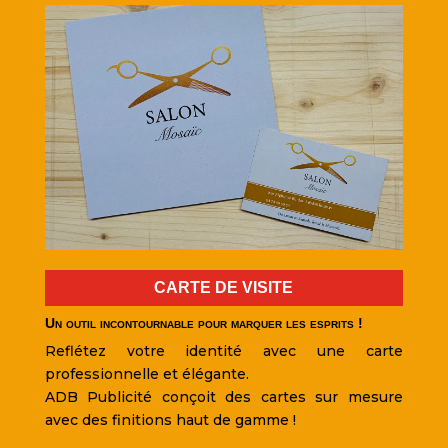
CARTE DE VISITE
Un outil incontournable pour marquer les esprits !
Un
Reflétez votre identité avec une carte
I
re
professionnelle et élégante.
se
ADB Publicité conçoit des cartes sur mesure
A
re
avec des finitions haut de gamme !
un